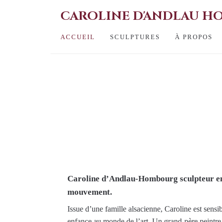
CAROLINE D'ANDLAU 
ACCUEIL
SCULPTURES
À PROPOS
Caroline d’Andlau-Hombourg sculpteur e
mouvement.
Issue d’une famille alsacienne, Caroline est sensib
enfance au monde de l’art. Un grand-père peintre