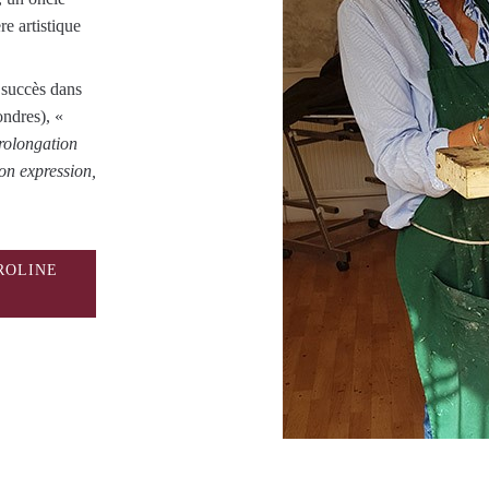
re artistique
 succès dans
ondres), «
prolongation
mon expression,
ROLINE