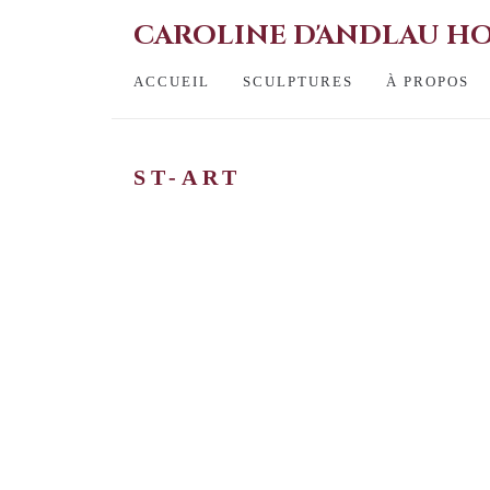
CAROLINE D'ANDLAU 
ACCUEIL
SCULPTURES
À PROPOS
ST-ART
Open a larger version of the following image in a popup: